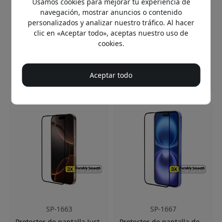
Vidrio templado
Usamos cookies para mejorar tu experiencia de
proteger la pantalla
resistente a los arañazos
navegación, mostrar anuncios o contenido
Aplicación sin burbujas
Montaje fácil y sin
personalizados y analizar nuestro tráfico. Al hacer
con kit de instalación
burbujas
clic en «Aceptar todo», aceptas nuestro uso de
Recubrimiento
Revestimiento
cookies.
antihuellas contra la
antihuellas
suciedad
En stock
En stock
Aceptar todo
19.95 EUR
19.95 EUR
SP-1663
SP-1667
Protector de pantalla Just
Protector de pantalla de