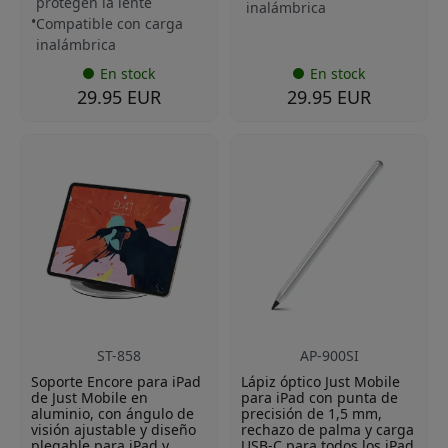
protegen la lente
inalámbrica
Compatible con carga
inalámbrica
En stock
En stock
29.95 EUR
29.95 EUR
ST-858
AP-900SI
Soporte Encore para iPad
Lápiz óptico Just Mobile
de Just Mobile en
para iPad con punta de
aluminio, con ángulo de
precisión de 1,5 mm,
visión ajustable y diseño
rechazo de palma y carga
plegable para iPad y
USB-C para todos los iPad