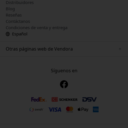
Distribuidores
Blog
Reseñas
Contáctanos
Condiciones de venta y entrega
Español
Otras páginas web de Vendora
www.playshifu.se
www.keybudz.se
Síguenos en
www.nordicsmartlight.se
www.woox.nu
www.clickandgrow.se