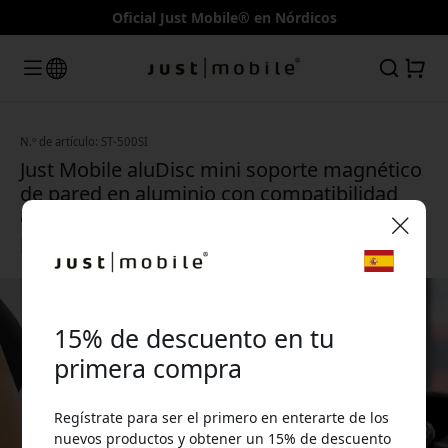
Oficial Just Mobile® en Nórdicos
N.º de artículo: ST-500SI
Just Mobile aluDisc mini soporte magnético
de pared en aluminio con compatibilidad
con MagSafe para smartphones de hasta 8
pulgadas - Plata
🎉 Tu código de descuento:
15% de descuento en tu
primera compra
Regístrate para ser el primero en enterarte de los
Usa este código en la caja para obtener 15% de
nuevos productos y obtener un 15% de descuento
descuento.