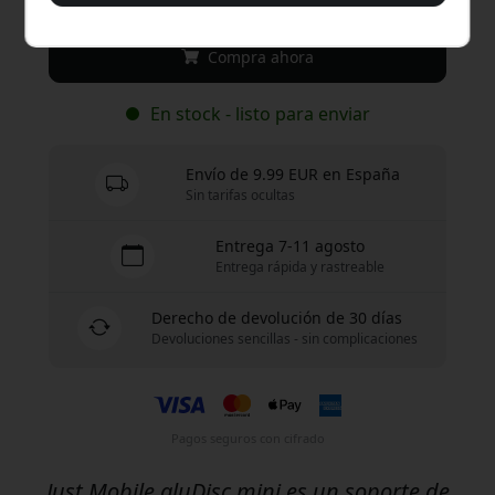
Compra ahora
En stock - listo para enviar
Envío de 9.99 EUR en España
Sin tarifas ocultas
Entrega 7-11 agosto
Entrega rápida y rastreable
Derecho de devolución de 30 días
Devoluciones sencillas - sin complicaciones
Pagos seguros con cifrado
Just Mobile aluDisc mini es un soporte de