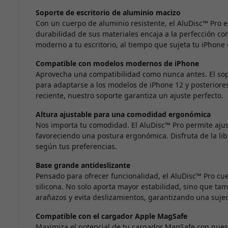
Soporte de escritorio de aluminio macizo
Con un cuerpo de aluminio resistente, el AluDisc™ Pro es
durabilidad de sus materiales encaja a la perfección co
moderno a tu escritorio, al tiempo que sujeta tu iPhone 
Compatible con modelos modernos de iPhone
Aprovecha una compatibilidad como nunca antes. El sop
para adaptarse a los modelos de iPhone 12 y posteriores
reciente, nuestro soporte garantiza un ajuste perfecto.
Altura ajustable para una comodidad ergonómica
Nos importa tu comodidad. El AluDisc™ Pro permite ajust
favoreciendo una postura ergonómica. Disfruta de la lib
según tus preferencias.
Base grande antideslizante
Pensado para ofrecer funcionalidad, el AluDisc™ Pro cu
silicona. No solo aporta mayor estabilidad, sino que ta
arañazos y evita deslizamientos, garantizando una sujeci
Compatible con el cargador Apple MagSafe
Maximiza el potencial de tu cargador MagSafe con nuest