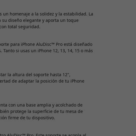
 un homenaje a la solidez y la estabilidad. La
n su diseño elegante y aporta un toque
con total seguridad.
orte para iPhone AluDisc™ Pro está diseñado
. Tanto si usas un iPhone 12, 13, 14, 15 o más
ar la altura del soporte hasta 12",
ertad de adaptar la posición de tu iPhone
enta con una base amplia y acolchado de
mbién protege la superficie de tu mesa de
ón firme de tu dispositivo.
ro AluDisc™ Pro. Este soporte se acopla al