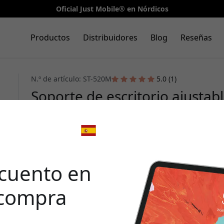
Oficial Just Mobile® en Nórdicos
Productos
Distribuidores
Blog
Reseñas
N.º de artículo: ST-520M
5.0 (1)
Soporte de escritorio ajustabl
MagSafe para iPhone 12 y post
🎉 Tu 
desc
cuento en
 compra