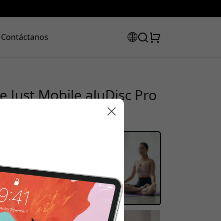
Contáctanos
e Just Mobile aluDisc Pro
eriores - Plata
código de
uento: