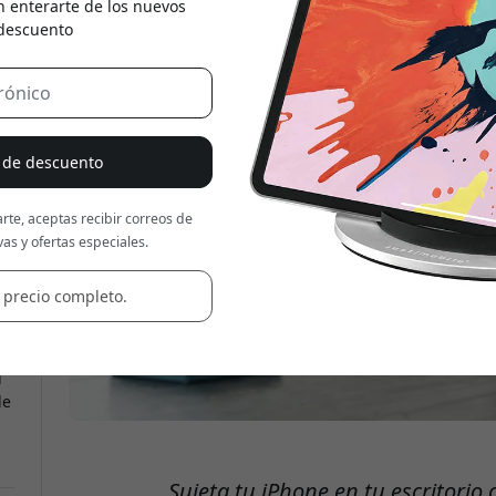
n enterarte de los nuevos
 descuento
Usa este código en la caja
% de descuento
rte, aceptas recibir correos de
as y ofertas especiales.
 precio completo.
i
de
Sujeta tu iPhone en tu escritori
.