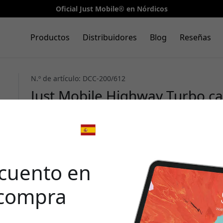
Oficial Just Mobile® en Nórdicos
Productos
Distribuidores
Blog
Reseñas
N.º de artículo: DCC-200/612
Just Mobile Highway Turbo c
W con USB-C, USB-A, Power De
cable de USB-C a Lightning - 
🎉 Tu 
desc
cuento en
 compra