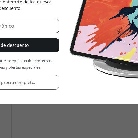
n enterarte de los nuevos
 descuento
Usa este código en la caja
% de descuento
rte, aceptas recibir correos de
as y ofertas especiales.
 precio completo.