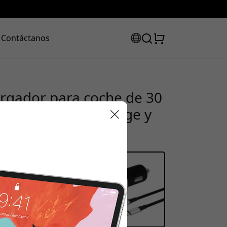
Contáctanos
argador para coche de 30
livery, Quick Charge y
Plata
código de
uento: