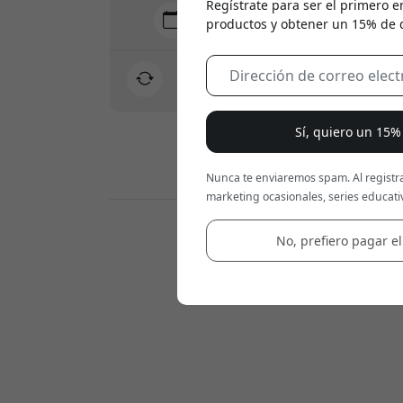
Regístrate para ser el primero e
Entrega 10-12 agosto
productos y obtener un 15% de
Entrega rápida y rastreable
Derecho de devolución de 30 días
Devoluciones sencillas - sin complicaciones
Sí, quiero un 15
Pagos seguros con cifrado
Nunca te enviaremos spam. Al registra
marketing ocasionales, series educativ
Revendedores:
No, prefiero pagar el