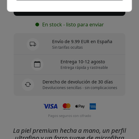
Compra ahora
En stock - listo para enviar
Envío de 9.99 EUR en España
Sin tarifas ocultas
Entrega 10-12 agosto
Entrega rápida y rastreable
Derecho de devolución de 30 días
Devoluciones sencillas - sin complicaciones
Pagos seguros con cifrado
La piel premium hecha a mano, un perfil
ultrafino y un forro suave de microfibra