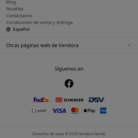
Blog
Reseñas
Contáctanos
Condiciones de venta y entrega
Español
Otras páginas web de Vendora
www.playshifu.se
www.keybudz.se
Síguenos en
www.nordicsmartlight.se
www.woox.nu
www.clickandgrow.se
Derechos de autor © 2026 Vendora Nordic