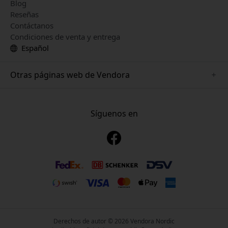
Blog
Reseñas
Contáctanos
Condiciones de venta y entrega
Español
Otras páginas web de Vendora
www.playshifu.se
www.keybudz.se
Síguenos en
www.nordicsmartlight.se
www.woox.nu
www.clickandgrow.se
Derechos de autor © 2026 Vendora Nordic