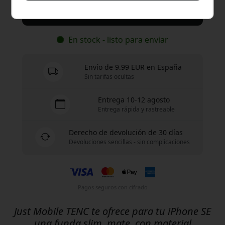
Compra ahora
En stock - listo para enviar
Envío de 9.99 EUR en España
Sin tarifas ocultas
Entrega 10-12 agosto
Entrega rápida y rastreable
Derecho de devolución de 30 días
Devoluciones sencillas - sin complicaciones
Pagos seguros con cifrado
Just Mobile TENC te ofrece para tu iPhone SE
una funda slim, mate, con material