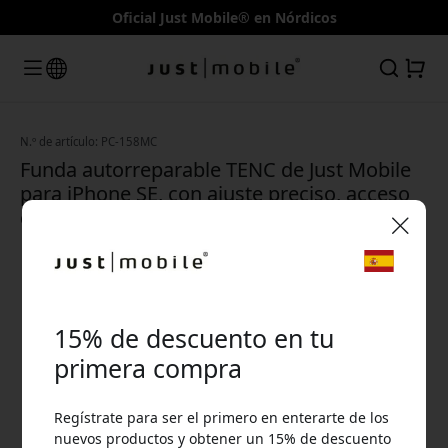
Oficial Just Mobile® en Nórdicos
N.º de artículo: PC-158MC
Funda autorreparable TENC de Just Mobile
para iPhone SE, con ajuste preciso, acceso
completo y acabado mate
🎉 Tu código de descuento:
15% de descuento en tu
primera compra
Regístrate para ser el primero en enterarte de los
Usa este código en la caja para obtener 15% de
nuevos productos y obtener un 15% de descuento
descuento.