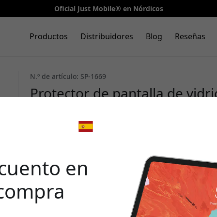
Oficial Just Mobile® en Nórdicos
Productos
Distribuidores
Blog
Reseñas
N.º de artículo: SP-1669
Protector de pantalla de vidr
Xkin para iPhone 16 Pro Max 
acabado ultratransparente y a
🎉 Tu 
desc
cuento en
 compra