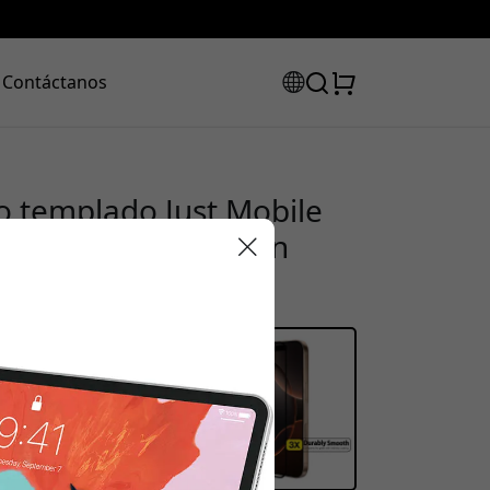
Contáctanos
io templado Just Mobile
de 6,9 pulgadas, con
ntihuellas - Claro
código de
uento: