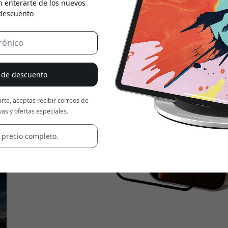
n enterarte de los nuevos
 descuento
Usa este código en la caja
% de descuento
rte, aceptas recibir correos de
as y ofertas especiales.
 precio completo.