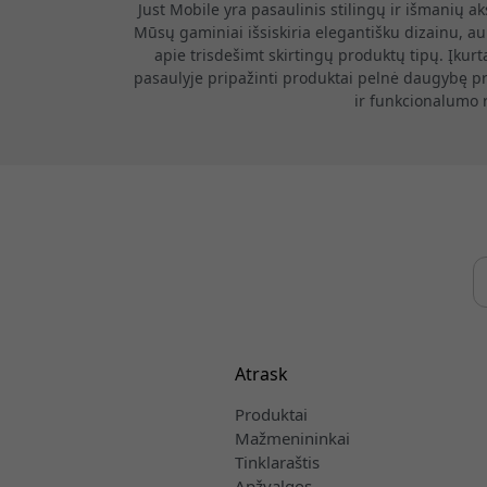
Just Mobile yra pasaulinis stilingų ir išmanių a
Mūsų gaminiai išsiskiria elegantišku dizainu, au
apie trisdešimt skirtingų produktų tipų. Įkur
pasaulyje pripažinti produktai pelnė daugybę pr
ir funkcionalumo ri
Atrask
Produktai
Mažmenininkai
Tinklaraštis
Apžvalgos