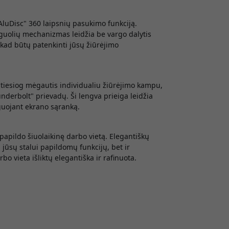
luDisc" 360 laipsnių pasukimo funkciją.
 guolių mechanizmas leidžia be vargo dalytis
, kad būtų patenkinti jūsų žiūrėjimo
r tiesiog mėgautis individualiu žiūrėjimo kampu,
nderbolt" prievadų. Ši lengva prieiga leidžia
eguojant ekrano sąranką.
 papildo šiuolaikinę darbo vietą. Elegantiškų
ia jūsų stalui papildomų funkcijų, bet ir
o vieta išliktų elegantiška ir rafinuota.