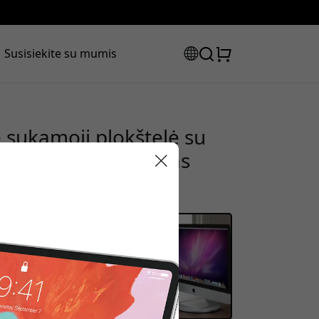
Susisiekite su mumis
ė sukamoji plokštelė su
monitoriams ir viskas
brinis
laidos kodas:
olaidą, naudokite šį kodą