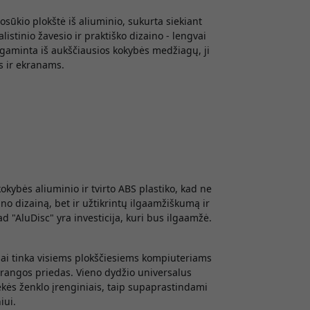
osūkio plokštė iš aliuminio, sukurta siekiant
istinio žavesio ir praktiško dizaino - lengvai
agaminta iš aukščiausios kokybės medžiagų, ji
s ir ekranams.
okybės aliuminio ir tvirto ABS plastiko, kad ne
no dizainą, bet ir užtikrintų ilgaamžiškumą ir
 "AluDisc" yra investicija, kuri bus ilgaamžė.
iai tinka visiems plokščiesiems kompiuteriams
 įrangos priedas. Vieno dydžio universalus
rekės ženklo įrenginiais, taip supaprastindami
iui.