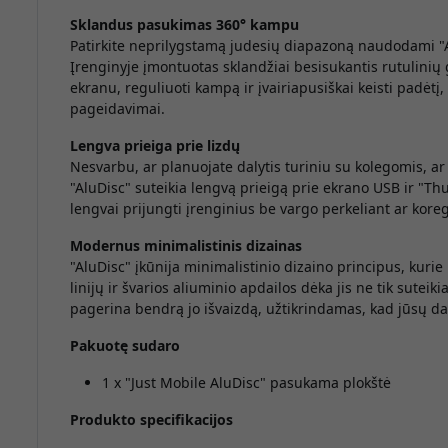
Sklandus pasukimas 360° kampu
Patirkite neprilygstamą judesių diapazoną naudodami "A
Įrenginyje įmontuotas sklandžiai besisukantis rutulinių
ekranu, reguliuoti kampą ir įvairiapusiškai keisti padėtį
pageidavimai.
Lengva prieiga prie lizdų
Nesvarbu, ar planuojate dalytis turiniu su kolegomis, a
"AluDisc" suteikia lengvą prieigą prie ekrano USB ir "Thu
lengvai prijungti įrenginius be vargo perkeliant ar kor
Modernus minimalistinis dizainas
"AluDisc" įkūnija minimalistinio dizaino principus, kurie
linijų ir švarios aliuminio apdailos dėka jis ne tik suteik
pagerina bendrą jo išvaizdą, užtikrindamas, kad jūsų darb
Pakuotę sudaro
1 x "Just Mobile AluDisc" pasukama plokštė
Produkto specifikacijos