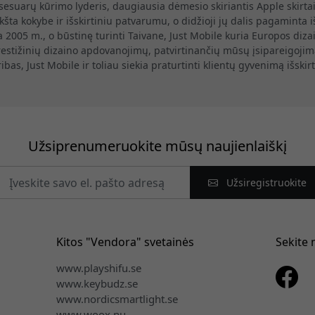
ksesuarų kūrimo lyderis, daugiausia dėmesio skiriantis Apple skirtai
kšta kokybe ir išskirtiniu patvarumu, o didžioji jų dalis pagamint
ta 2005 m., o būstinę turinti Taivane, Just Mobile kuria Europos d
estižinių dizaino apdovanojimų, patvirtinančių mūsų įsipareigojimą
bas, Just Mobile ir toliau siekia praturtinti klientų gyvenimą išskir
Užsiprenumeruokite mūsų naujienlaiškį
Užsiregistruokite
Kitos "Vendora" svetainės
Sekite
www.playshifu.se
www.keybudz.se
www.nordicsmartlight.se
www.woox.nu