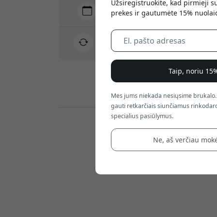
Užsiregistruokite, kad pirmieji 
Pristatymas 7-11 rugpjūtis
prekes ir gautumėte 15% nuolai
Greitas ir atsekamas pristatymas
30 dienų grąžinimo teisė
Paprastas grąžinimas – jokių rūpesčių
Taip, noriu 15
Saugūs mokėjimai su šifravimu
Mes jums niekada nesiųsime brukalo.
gauti retkarčiais siunčiamus rinkodaro
specialius pasiūlymus.
Mažmenininkai:
Ne, aš verčiau mokė