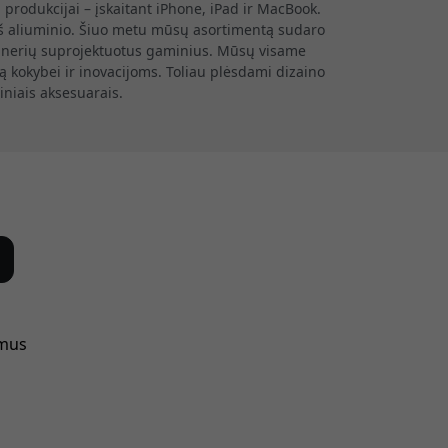
 produkcijai – įskaitant iPhone, iPad ir MacBook.
a iš aliuminio. Šiuo metu mūsų asortimentą sudaro
izainerių suprojektuotus gaminius. Mūsų visame
 kokybei ir inovacijoms. Toliau plėsdami dizaino
tiniais aksesuarais.
 mus