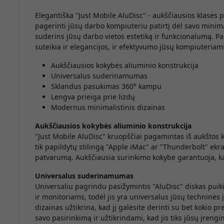
Elegantiška "Just Mobile AluDisc" - aukščiausios klasės p
pagerinti jūsų darbo kompiuteriu patirtį dėl savo minimal
suderins jūsų darbo vietos estetiką ir funkcionalumą. P
suteikia ir elegancijos, ir efektyvumo jūsų kompiuteriam
Aukščiausios kokybės aliuminio konstrukcija
Universalus suderinamumas
Sklandus pasukimas 360° kampu
Lengva prieiga prie lizdų
Modernus minimalistinis dizainas
Aukščiausios kokybės aliuminio konstrukcija
"Just Mobile AluDisc" kruopščiai pagamintas iš aukštos k
tik papildytų stilingą "Apple iMac" ar "Thunderbolt" ekra
patvarumą. Aukščiausia surinkimo kokybė garantuoja, kad
Universalus suderinamumas
Universaliu pagrindu pasižymintis "AluDisc" diskas puik
ir monitoriams, todėl jis yra universalus jūsų techninės
dizainas užtikrina, kad jį galėsite derinti su bet kokio p
savo pasirinkimą ir užtikrindami, kad jis tiks jūsų įrengin