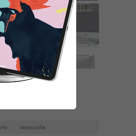
kaitydami.
a aliuminį ir ABS plastiką su
aliu suderinamumu ir lengva
eta būtų stilinga ir lanksti.
irta
Vaizdo įrašai