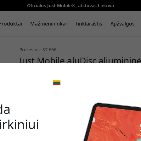
Oficialus Just Mobile®, atstovas Lietuva
Produktai
Mažmenininkai
Tinklaraštis
Apžvalgos
Prekės nr.: ST-666
Just Mobile aluDisc aliuminin
360 laipsnių pasukimu iMac, 
viename kompiuteriams - Sida
🎉 Jūsų nuo
da
rkiniui
Norėdami gauti 15% nu