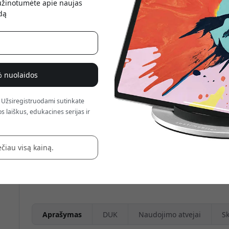
sužinotumėte apie naujas
atsis
dą
% nuolaidos
 Užsiregistruodami sutinkate
s laiškus, edukacines serijas ir
Just Mobile aluDisc sidabrinis derin
čiau visą kainą.
sklandžiu 360° pasukimu, univers
prieiga prie prievadų, kad darbo vi
Aprašymas
DUK
Naudojimo atvejai
Sk