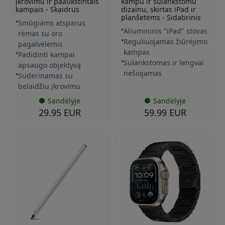
įkrovimu ir paaukštintais
kampu ir sulankstomu
kampais - Skaidrus
dizainu, skirtas iPad ir
planšetėms - Sidabrinis
Smūgiams atsparus
Aliumininis "iPad" stovas
rėmas su oro
Reguliuojamas žiūrėjimo
pagalvėlėmis
kampas
Padidinti kampai
Sulankstomas ir lengvai
apsaugo objektyvą
nešiojamas
Suderinamas su
belaidžiu įkrovimu
Sandėlyje
Sandėlyje
29.95 EUR
59.99 EUR