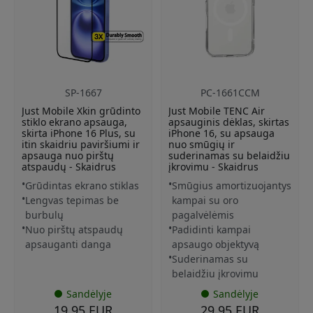
SP-1667
PC-1661CCM
Just Mobile Xkin grūdinto
Just Mobile TENC Air
stiklo ekrano apsauga,
apsauginis dėklas, skirtas
skirta iPhone 16 Plus, su
iPhone 16, su apsauga
itin skaidriu paviršiumi ir
nuo smūgių ir
apsauga nuo pirštų
suderinamas su belaidžiu
atspaudų - Skaidrus
įkrovimu - Skaidrus
Grūdintas ekrano stiklas
Smūgius amortizuojantys
Lengvas tepimas be
kampai su oro
burbulų
pagalvėlėmis
Nuo pirštų atspaudų
Padidinti kampai
apsauganti danga
apsaugo objektyvą
Suderinamas su
belaidžiu įkrovimu
Sandėlyje
Sandėlyje
19.95 EUR
29.95 EUR