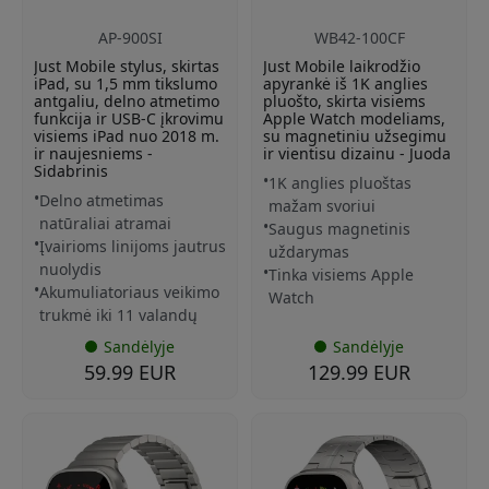
AP-900SI
WB42-100CF
Just Mobile stylus, skirtas
Just Mobile laikrodžio
iPad, su 1,5 mm tikslumo
apyrankė iš 1K anglies
antgaliu, delno atmetimo
pluošto, skirta visiems
funkcija ir USB-C įkrovimu
Apple Watch modeliams,
visiems iPad nuo 2018 m.
su magnetiniu užsegimu
ir naujesniems -
ir vientisu dizainu - Juoda
Sidabrinis
1K anglies pluoštas
Delno atmetimas
mažam svoriui
natūraliai atramai
Saugus magnetinis
Įvairioms linijoms jautrus
uždarymas
nuolydis
Tinka visiems Apple
Akumuliatoriaus veikimo
Watch
trukmė iki 11 valandų
Sandėlyje
Sandėlyje
59.99 EUR
129.99 EUR