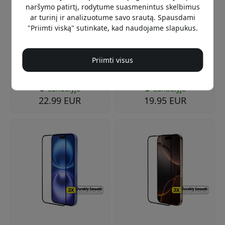
naršymo patirtį, rodytume suasmenintus skelbimus
Skaidrus
Skaidrus
ar turinį ir analizuotume savo srautą. Spausdami
Smūgiams atsparus
Įbrėžimams atsparus
"Priimti viską" sutinkate, kad naudojame slapukus.
rėmas ir kieta nugarėlė
grūdintas stiklas
Padidinti kampai
Lengvas surinkimas be
apsaugo kamerą
burbulų
Priimti visus
Suderinamas su
Nuo pirštų atspaudų
belaidžiu įkrovimu
apsauganti danga
Sandėlyje
Sandėlyje
22.99 EUR
19.95 EUR