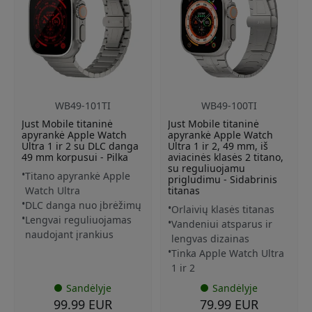
WB49-101TI
WB49-100TI
Just Mobile titaninė
Just Mobile titaninė
apyrankė Apple Watch
apyrankė Apple Watch
Ultra 1 ir 2 su DLC danga
Ultra 1 ir 2, 49 mm, iš
49 mm korpusui - Pilka
aviacinės klasės 2 titano,
su reguliuojamu
Titano apyrankė Apple
prigludimu - Sidabrinis
Watch Ultra
titanas
DLC danga nuo įbrėžimų
Orlaivių klasės titanas
Lengvai reguliuojamas
Vandeniui atsparus ir
naudojant įrankius
lengvas dizainas
Tinka Apple Watch Ultra
1 ir 2
Sandėlyje
Sandėlyje
99.99 EUR
79.99 EUR