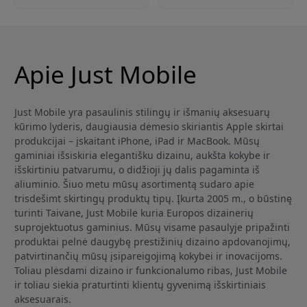
Apie Just Mobile
Just Mobile yra pasaulinis stilingų ir išmanių aksesuarų
kūrimo lyderis, daugiausia dėmesio skiriantis Apple skirtai
produkcijai – įskaitant iPhone, iPad ir MacBook. Mūsų
gaminiai išsiskiria elegantišku dizainu, aukšta kokybe ir
išskirtiniu patvarumu, o didžioji jų dalis pagaminta iš
aliuminio. Šiuo metu mūsų asortimentą sudaro apie
trisdešimt skirtingų produktų tipų. Įkurta 2005 m., o būstinę
turinti Taivane, Just Mobile kuria Europos dizainerių
suprojektuotus gaminius. Mūsų visame pasaulyje pripažinti
produktai pelnė daugybę prestižinių dizaino apdovanojimų,
patvirtinančių mūsų įsipareigojimą kokybei ir inovacijoms.
Toliau plėsdami dizaino ir funkcionalumo ribas, Just Mobile
ir toliau siekia praturtinti klientų gyvenimą išskirtiniais
aksesuarais.