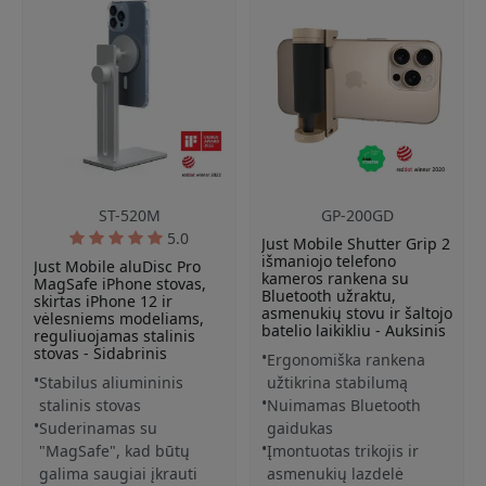
ST-520M
GP-200GD
5.0
Just Mobile Shutter Grip 2
išmaniojo telefono
Just Mobile aluDisc Pro
kameros rankena su
MagSafe iPhone stovas,
Bluetooth užraktu,
skirtas iPhone 12 ir
asmenukių stovu ir šaltojo
vėlesniems modeliams,
batelio laikikliu - Auksinis
reguliuojamas stalinis
stovas - Sidabrinis
Ergonomiška rankena
Stabilus aliumininis
užtikrina stabilumą
stalinis stovas
Nuimamas Bluetooth
Suderinamas su
gaidukas
"MagSafe", kad būtų
Įmontuotas trikojis ir
galima saugiai įkrauti
asmenukių lazdelė