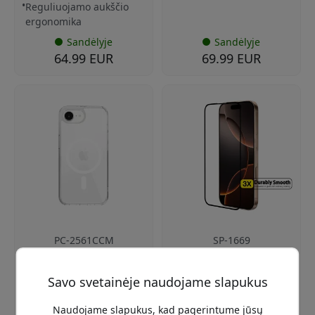
Reguliuojamo aukščio
ergonomika
Sandėlyje
Sandėlyje
64.99 EUR
69.99 EUR
PC-2561CCM
SP-1669
Just Mobile TENC Air
Just Mobile Xkin grūdinto
apsauginis dėklas, skirtas
stiklo ekrano apsauga,
Savo svetainėje naudojame slapukus
iPhone 16e, su smūgiams
skirta iPhone 16 Pro Max,
atspariu rėmeliu,
6,9 colio, su itin skaidriu
paaukštintais kampais ir
paviršiumi ir apsauga
Naudojame slapukus, kad pagerintume jūsų
belaidžiu įkrovimu -
nuo pirštų atspaudų -