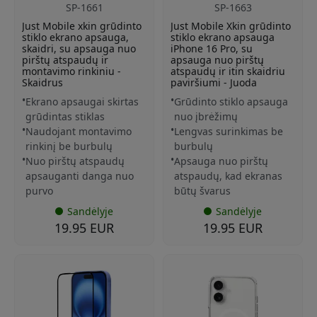
SP-1661
SP-1663
Just Mobile xkin grūdinto
Just Mobile Xkin grūdinto
stiklo ekrano apsauga,
stiklo ekrano apsauga
skaidri, su apsauga nuo
iPhone 16 Pro, su
pirštų atspaudų ir
apsauga nuo pirštų
montavimo rinkiniu -
atspaudų ir itin skaidriu
Skaidrus
paviršiumi - Juoda
Ekrano apsaugai skirtas
Grūdinto stiklo apsauga
grūdintas stiklas
nuo įbrėžimų
Naudojant montavimo
Lengvas surinkimas be
rinkinį be burbulų
burbulų
Nuo pirštų atspaudų
Apsauga nuo pirštų
apsauganti danga nuo
atspaudų, kad ekranas
purvo
būtų švarus
Sandėlyje
Sandėlyje
19.95 EUR
19.95 EUR