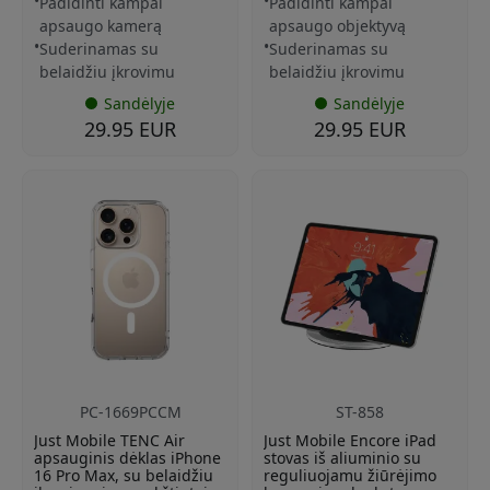
Padidinti kampai
Padidinti kampai
apsaugo kamerą
apsaugo objektyvą
Suderinamas su
Suderinamas su
belaidžiu įkrovimu
belaidžiu įkrovimu
Sandėlyje
Sandėlyje
29.95 EUR
29.95 EUR
PC-1669PCCM
ST-858
Just Mobile TENC Air
Just Mobile Encore iPad
apsauginis dėklas iPhone
stovas iš aliuminio su
16 Pro Max, su belaidžiu
reguliuojamu žiūrėjimo