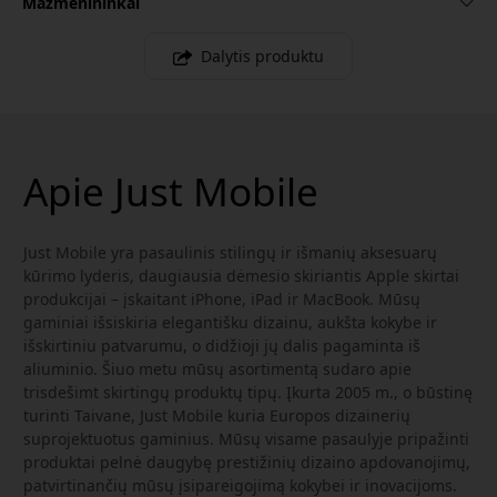
Mažmenininkai
Dalytis produktu
Apie Just Mobile
Just Mobile yra pasaulinis stilingų ir išmanių aksesuarų
kūrimo lyderis, daugiausia dėmesio skiriantis Apple skirtai
produkcijai – įskaitant iPhone, iPad ir MacBook. Mūsų
gaminiai išsiskiria elegantišku dizainu, aukšta kokybe ir
išskirtiniu patvarumu, o didžioji jų dalis pagaminta iš
aliuminio. Šiuo metu mūsų asortimentą sudaro apie
trisdešimt skirtingų produktų tipų. Įkurta 2005 m., o būstinę
turinti Taivane, Just Mobile kuria Europos dizainerių
suprojektuotus gaminius. Mūsų visame pasaulyje pripažinti
produktai pelnė daugybę prestižinių dizaino apdovanojimų,
patvirtinančių mūsų įsipareigojimą kokybei ir inovacijoms.