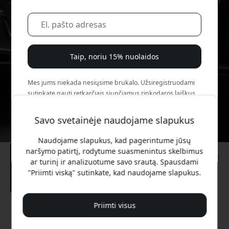
Taip, noriu 15% nuolaidos
Mes jums niekada nesiųsime brukalo. Užsiregistruodami
sutinkate gauti retkarčiais siunčiamus rinkodaros laiškus,
edukacines serijas ir specialius pasiūlymus.
Savo svetainėje naudojame slapukus
Ne, aš verčiau mokėčiau visą kainą.
Naudojame slapukus, kad pagerintume jūsų
naršymo patirtį, rodytume suasmenintus skelbimus
ar turinį ir analizuotume savo srautą. Spausdami
"Priimti viską" sutinkate, kad naudojame slapukus.
Priimti visus
Rekomenduojama kaina
24.99 EUR