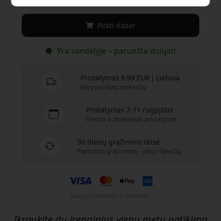
Pirkti dabar
Yra sandėlyje – paruošta išsiųsti
Pristatymas 9.99 EUR į Lietuva
Jokių paslėptų mokesčių
Pristatymas 7-11 rugpjūtis
Greitas ir atsekamas pristatymas
30 dienų grąžinimo teisė
Paprastas grąžinimas – jokių rūpesčių
Saugūs mokėjimai su šifravimu
Įkraukite du įrenginius vienu metu patikima