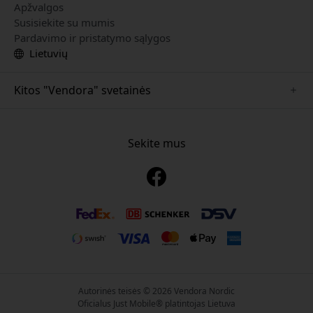
Apžvalgos
Susisiekite su mumis
Pardavimo ir pristatymo sąlygos
Lietuvių
Kitos "Vendora" svetainės
www.playshifu.se
www.keybudz.se
Sekite mus
www.nordicsmartlight.se
www.woox.nu
www.clickandgrow.se
Autorinės teisės © 2026 Vendora Nordic
Oficialus Just Mobile® platintojas Lietuva