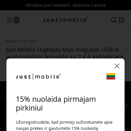
Oficialus Just Mobile®, atstovas Lietuva
Prekės nr.: CC-168S
Just Mobile Highway Max dvigubas USB-A
automobilinis įkroviklis su 2,4 A kiekvienam
prievadui ir integruotu saugikliu dviem
įrenginiams - Sidabrinis
🎉 Jūsų nuolaidos kodas:
15% nuolaida pirmajam
pirkiniui
Užsiregistruokite, kad pirmieji sužinotumėte apie
Norėdami gauti 15% nuolaidą, naudokite šį kodą
naujas prekes ir gautumėte 15% nuolaidą
atsiskaitydami.