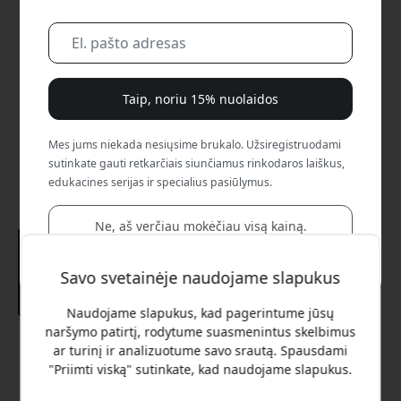
Taip, noriu 15% nuolaidos
Mes jums niekada nesiųsime brukalo. Užsiregistruodami
sutinkate gauti retkarčiais siunčiamus rinkodaros laiškus,
edukacines serijas ir specialius pasiūlymus.
Ne, aš verčiau mokėčiau visą kainą.
Savo svetainėje naudojame slapukus
Naudojame slapukus, kad pagerintume jūsų
naršymo patirtį, rodytume suasmenintus skelbimus
Rekomenduojama kaina
ar turinį ir analizuotume savo srautą. Spausdami
19.99 EUR
"Priimti viską" sutinkate, kad naudojame slapukus.