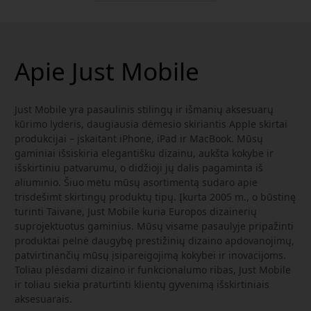
Apie Just Mobile
Just Mobile yra pasaulinis stilingų ir išmanių aksesuarų
kūrimo lyderis, daugiausia dėmesio skiriantis Apple skirtai
produkcijai – įskaitant iPhone, iPad ir MacBook. Mūsų
gaminiai išsiskiria elegantišku dizainu, aukšta kokybe ir
išskirtiniu patvarumu, o didžioji jų dalis pagaminta iš
aliuminio. Šiuo metu mūsų asortimentą sudaro apie
trisdešimt skirtingų produktų tipų. Įkurta 2005 m., o būstinę
turinti Taivane, Just Mobile kuria Europos dizainerių
suprojektuotus gaminius. Mūsų visame pasaulyje pripažinti
produktai pelnė daugybę prestižinių dizaino apdovanojimų,
patvirtinančių mūsų įsipareigojimą kokybei ir inovacijoms.
Toliau plėsdami dizaino ir funkcionalumo ribas, Just Mobile
ir toliau siekia praturtinti klientų gyvenimą išskirtiniais
aksesuarais.