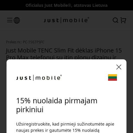
Oficialus Just Mobile®, atstovas Lietuva
Prekės nr.: PC-1567PSFC
Just Mobile TENC Slim Fit dėklas iPhone 15
Pro Max telefonui su itin plonu dizainu ir
kameros apsauga kasdienai - Krištolas
🎉 Jūsų nuolaidos kodas:
15% nuolaida pirmajam
pirkiniui
Užsiregistruokite, kad pirmieji sužinotumėte apie
Norėdami gauti 15% nuolaidą, naudokite šį kodą
naujas prekes ir gautumėte 15% nuolaidą
atsiskaitydami.