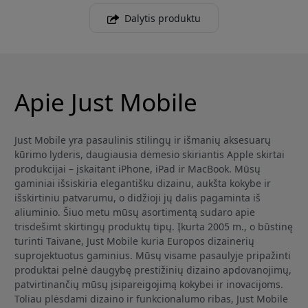
Dalytis produktu
Apie Just Mobile
Just Mobile yra pasaulinis stilingų ir išmanių aksesuarų
kūrimo lyderis, daugiausia dėmesio skiriantis Apple skirtai
produkcijai – įskaitant iPhone, iPad ir MacBook. Mūsų
gaminiai išsiskiria elegantišku dizainu, aukšta kokybe ir
išskirtiniu patvarumu, o didžioji jų dalis pagaminta iš
aliuminio. Šiuo metu mūsų asortimentą sudaro apie
trisdešimt skirtingų produktų tipų. Įkurta 2005 m., o būstinę
turinti Taivane, Just Mobile kuria Europos dizainerių
suprojektuotus gaminius. Mūsų visame pasaulyje pripažinti
produktai pelnė daugybę prestižinių dizaino apdovanojimų,
patvirtinančių mūsų įsipareigojimą kokybei ir inovacijoms.
Toliau plėsdami dizaino ir funkcionalumo ribas, Just Mobile