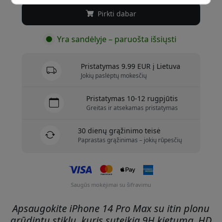
Pirkti dabar
Yra sandėlyje – paruošta išsiųsti
Pristatymas 9.99 EUR į Lietuva
Jokių paslėptų mokesčių
Pristatymas 10-12 rugpjūtis
Greitas ir atsekamas pristatymas
30 dienų grąžinimo teisė
Paprastas grąžinimas – jokių rūpesčių
Saugūs mokėjimai su šifravimu
Apsaugokite iPhone 14 Pro Max su itin plonu
grūdintu stiklu, kuris suteikia 9H kietumą, HD