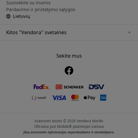
Susisiekite su mumis
Pardavimo ir pristatymo sąlygos
Lietuvių
Kitos "Vendora" svetainės
www.playshifu.se
www.keybudz.se
Sekite mus
www.nordicsmartlight.se
www.woox.nu
www.clickandgrow.se
Autorinės teisės © 2026 Vendora Nordic
Oficialus Just Mobile® platintojas Lietuva
Jūsų asmeninės informacijos neparduodame ir nesidalijame.