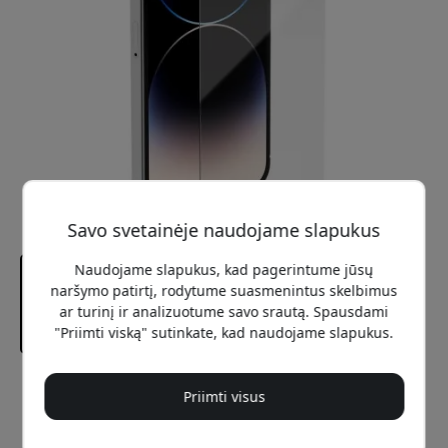
Savo svetainėje naudojame slapukus
Naudojame slapukus, kad pagerintume jūsų
naršymo patirtį, rodytume suasmenintus skelbimus
ar turinį ir analizuotume savo srautą. Spausdami
"Priimti viską" sutinkate, kad naudojame slapukus.
Rekomenduojama kaina
Priimti visus
19.99 EUR