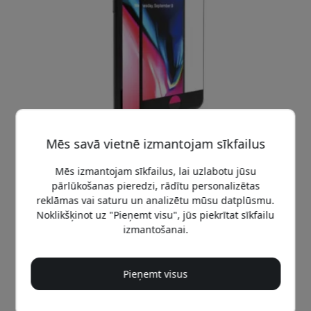
Mēs savā vietnē izmantojam sīkfailus
Mēs izmantojam sīkfailus, lai uzlabotu jūsu
pārlūkošanas pieredzi, rādītu personalizētas
reklāmas vai saturu un analizētu mūsu datplūsmu.
Ieteicamā cena
Noklikšķinot uz "Pieņemt visu", jūs piekrītat sīkfailu
24.99 EUR
izmantošanai.
Nopirkt tagad
Pieņemt visus
Ir noliktavā — gatavs sūtīšanai