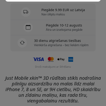
Piegāde 9.99 EUR uz Latvija
Nav slēptu maksu
Piegāde 10-12 augusts
Ātra un izsekojama piegāde
30 dienu atgriešanas tiesības
Vienkārša atgriešana – bez liekām rūpēm
Droši maksājumi ar šifrēšanu
Just Mobile xkin™ 3D rūdītais stikls nodrošina
pilnīgu aizsardzību no malas līdz malai
iPhone 7, 8 un SE, ar 9H cietību, HD skaidrību
un zīdainu maliņu, kas rada tīru,
viengabalainu rezultātu.