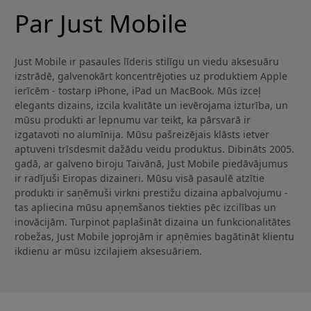
Par Just Mobile
Just Mobile ir pasaules līderis stilīgu un viedu aksesuāru
izstrādē, galvenokārt koncentrējoties uz produktiem Apple
ierīcēm - tostarp iPhone, iPad un MacBook. Mūs izceļ
elegants dizains, izcila kvalitāte un ievērojama izturība, un
mūsu produkti ar lepnumu var teikt, ka pārsvarā ir
izgatavoti no alumīnija. Mūsu pašreizējais klāsts ietver
aptuveni trīsdesmit dažādu veidu produktus. Dibināts 2005.
gadā, ar galveno biroju Taivānā, Just Mobile piedāvājumus
ir radījuši Eiropas dizaineri. Mūsu visā pasaulē atzītie
produkti ir saņēmuši virkni prestižu dizaina apbalvojumu -
tas apliecina mūsu apņemšanos tiekties pēc izcilības un
inovācijām. Turpinot paplašināt dizaina un funkcionalitātes
robežas, Just Mobile joprojām ir apņēmies bagātināt klientu
ikdienu ar mūsu izcilajiem aksesuāriem.