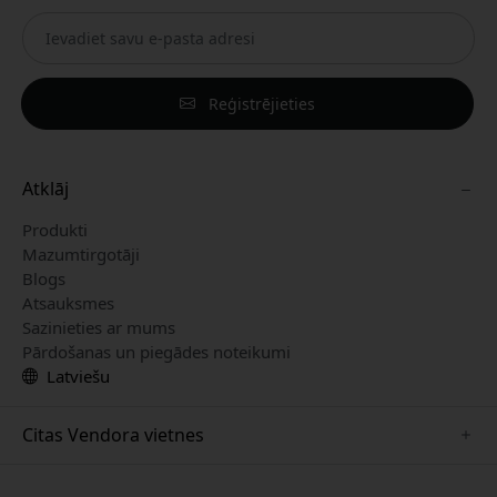
Reģistrējieties
Atklāj
Produkti
Mazumtirgotāji
Blogs
Atsauksmes
Sazinieties ar mums
Pārdošanas un piegādes noteikumi
Latviešu
Citas Vendora vietnes
www.playshifu.se