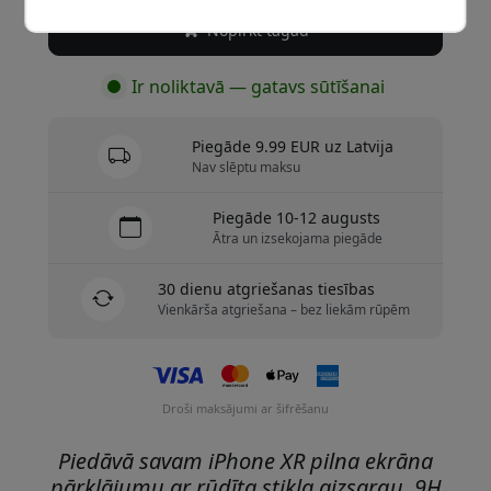
Nopirkt tagad
Ir noliktavā — gatavs sūtīšanai
Piegāde 9.99 EUR uz Latvija
Nav slēptu maksu
Piegāde 10-12 augusts
Ātra un izsekojama piegāde
30 dienu atgriešanas tiesības
Vienkārša atgriešana – bez liekām rūpēm
Droši maksājumi ar šifrēšanu
Piedāvā savam iPhone XR pilna ekrāna
pārklājumu ar rūdīta stikla aizsargu, 9H