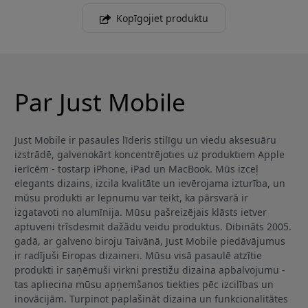
Kopīgojiet produktu
Par Just Mobile
Just Mobile ir pasaules līderis stilīgu un viedu aksesuāru
izstrādē, galvenokārt koncentrējoties uz produktiem Apple
ierīcēm - tostarp iPhone, iPad un MacBook. Mūs izceļ
elegants dizains, izcila kvalitāte un ievērojama izturība, un
mūsu produkti ar lepnumu var teikt, ka pārsvarā ir
izgatavoti no alumīnija. Mūsu pašreizējais klāsts ietver
aptuveni trīsdesmit dažādu veidu produktus. Dibināts 2005.
gadā, ar galveno biroju Taivānā, Just Mobile piedāvājumus
ir radījuši Eiropas dizaineri. Mūsu visā pasaulē atzītie
produkti ir saņēmuši virkni prestižu dizaina apbalvojumu -
tas apliecina mūsu apņemšanos tiekties pēc izcilības un
inovācijām. Turpinot paplašināt dizaina un funkcionalitātes