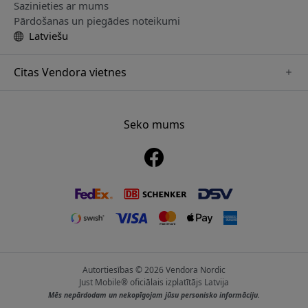
Sazinieties ar mums
Pārdošanas un piegādes noteikumi
Latviešu
Citas Vendora vietnes
www.playshifu.se
www.keybudz.se
Seko mums
www.nordicsmartlight.se
www.woox.nu
www.clickandgrow.se
Autortiesības © 2026 Vendora Nordic
Just Mobile® oficiālais izplatītājs Latvija
Mēs nepārdodam un nekopīgojam jūsu personisko informāciju.