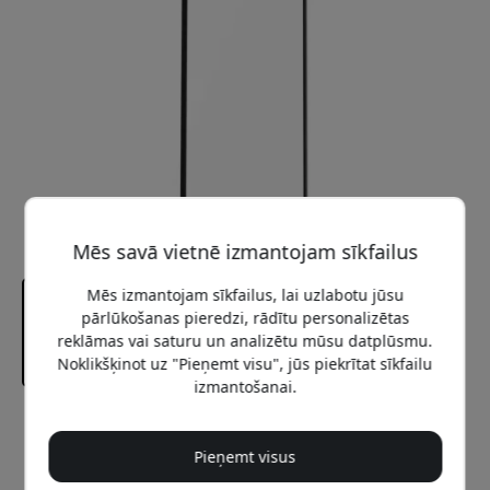
Mēs savā vietnē izmantojam sīkfailus
Mēs izmantojam sīkfailus, lai uzlabotu jūsu
pārlūkošanas pieredzi, rādītu personalizētas
reklāmas vai saturu un analizētu mūsu datplūsmu.
Noklikšķinot uz "Pieņemt visu", jūs piekrītat sīkfailu
izmantošanai.
Ieteicamā cena
29.99 EUR
Pieņemt visus