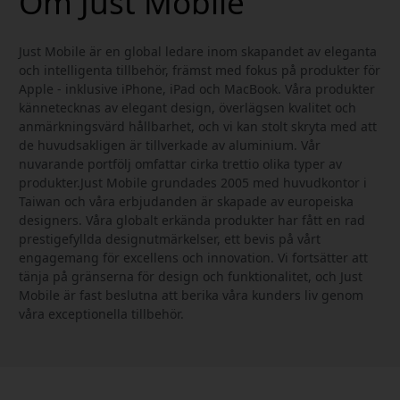
Om Just Mobile
Just Mobile är en global ledare inom skapandet av eleganta
och intelligenta tillbehör, främst med fokus på produkter för
Apple - inklusive iPhone, iPad och MacBook. Våra produkter
kännetecknas av elegant design, överlägsen kvalitet och
anmärkningsvärd hållbarhet, och vi kan stolt skryta med att
de huvudsakligen är tillverkade av aluminium. Vår
nuvarande portfölj omfattar cirka trettio olika typer av
produkter.Just Mobile grundades 2005 med huvudkontor i
Taiwan och våra erbjudanden är skapade av europeiska
designers. Våra globalt erkända produkter har fått en rad
prestigefyllda designutmärkelser, ett bevis på vårt
engagemang för excellens och innovation. Vi fortsätter att
tänja på gränserna för design och funktionalitet, och Just
Mobile är fast beslutna att berika våra kunders liv genom
våra exceptionella tillbehör.