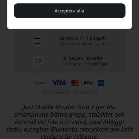
I lager - redo att skickas
Acceptera alla
Fri frakt i Sverige
Inga dolda avgifter
Leverans 7-11 augusti
Snabb och spårbar leverans
30 dagars returrätt
Enkel retur - inget krångel
Säkra betalningar med kryptering
Just Mobile Shutter Grip 2 ger din
smartphone bättre grepp, stabilitet och
kontroll vid foto och video, med inbyggt
stativ, avtagbar Bluetooth-avtryckare och kallt
skofäste för tillbehör.