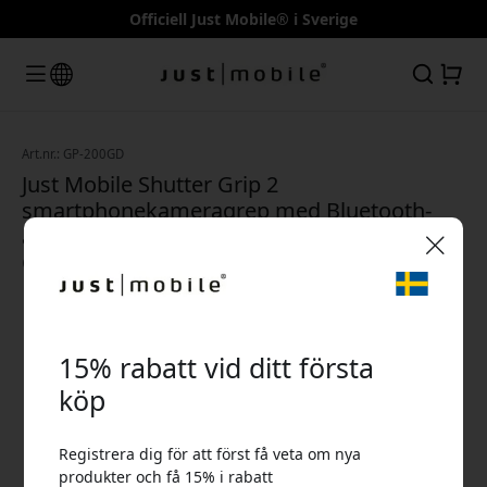
Officiell Just Mobile® i Sverige
Art.nr.: GP-200GD
Just Mobile Shutter Grip 2
smartphonekameragrep med Bluetooth-
avtryckare, selfiestativ och kallskofäste -
Guld
🎉 Din rabattkod:
15% rabatt vid ditt första
köp
Registrera dig för att först få veta om nya
Använd denna kod i kassan för att få 15% rabatt.
produkter och få 15% i rabatt