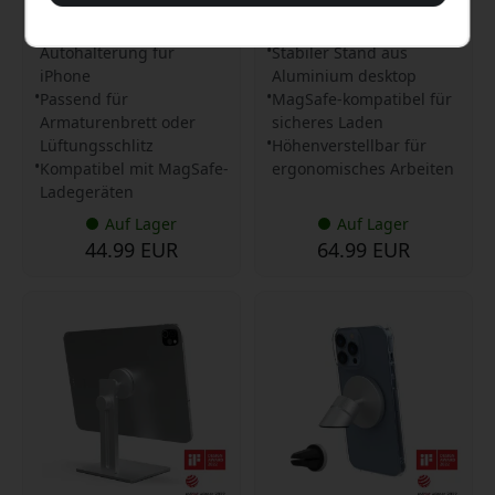
Schreibtischständer -
Silber
Magnetische
Autohalterung für
Stabiler Stand aus
iPhone
Aluminium desktop
Passend für
MagSafe-kompatibel für
Armaturenbrett oder
sicheres Laden
Lüftungsschlitz
Höhenverstellbar für
Kompatibel mit MagSafe-
ergonomisches Arbeiten
Ladegeräten
Auf Lager
Auf Lager
44.99 EUR
64.99 EUR