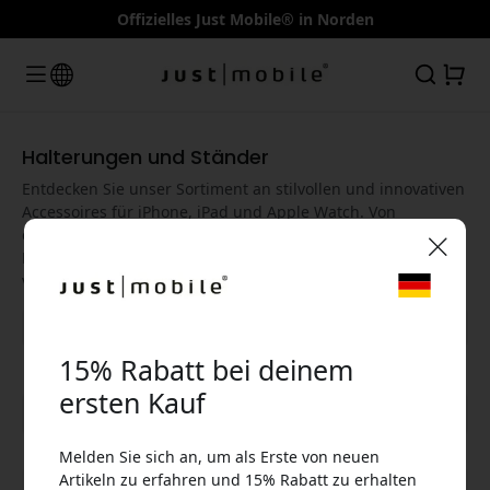
Offizielles Just Mobile® in Norden
Halterungen und Ständer
Entdecken Sie unser Sortiment an stilvollen und innovativen
Accessoires für iPhone, iPad und Apple Watch. Von
eleganten Hüllen und Halterungen bis hin zu smarten
Ladelösungen – entwickelt, um Ihr Apple-Erlebnis zu
🎉 Dein Rabattcode:
verbessern.
15% Rabatt bei deinem
ersten Kauf
Alle Kategorien anzeigen
Melden Sie sich an, um als Erste von neuen
Verwende diesen Code an der Kasse, um 15%
Artikeln zu erfahren und 15% Rabatt zu erhalten
Rabatt zu erhalten.