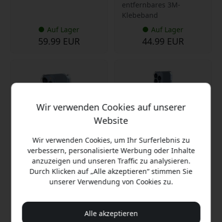
entfernbares 3M-
Klebeband
Auf Lager
Auf Lager
59.99 EUR
44.99 EUR
Wir verwenden Cookies auf unserer
Website
Wir verwenden Cookies, um Ihr Surferlebnis zu
verbessern, personalisierte Werbung oder Inhalte
anzuzeigen und unseren Traffic zu analysieren.
ST-510M
ST-520M
Durch Klicken auf „Alle akzeptieren“ stimmen Sie
5.0
unserer Verwendung von Cookies zu.
Just Mobile aluDisc Go
magnetische Auto-
Just Mobile aluDisc Pro
Halterung für iPhone mit
MagSafe iPhone-Ständer
MagSafe für
für iPhone 12 und neuer,
Alle akzeptieren
Armaturenbrett oder
verstellbarer
Lüftung - Silber