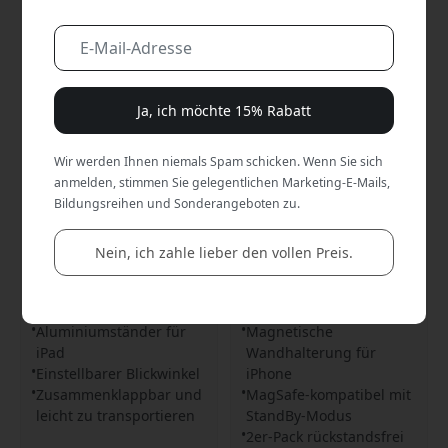
Ja, ich möchte 15% Rabatt
Wir werden Ihnen niemals Spam schicken. Wenn Sie sich
anmelden, stimmen Sie gelegentlichen Marketing-E-Mails,
ST-858
ST-500M
Bildungsreihen und Sonderangeboten zu.
Just Mobile Encore iPad-
Just Mobile aluDisc mini
Ständer aus Aluminium
MagSafe-Wandhalterung
Nein, ich zahle lieber den vollen Preis.
mit verstellbarem
für iPhone 12 und neuer,
Betrachtungswinkel und
2er-Pack für den StandBy-
faltbarem Design für iPad
Modus und den Apple
und Tablets - Silber
MagSafe Charger - Silber
Aluminiumständer für
Magnetische
iPad
Wandhalterung für
Einstellbarer Blickwinkel
iPhone
Zusammenklappbar und
MagSafe-kompatibel mit
leicht zu transportieren
StandBy-Modus
2er-Pack rückstandsfrei